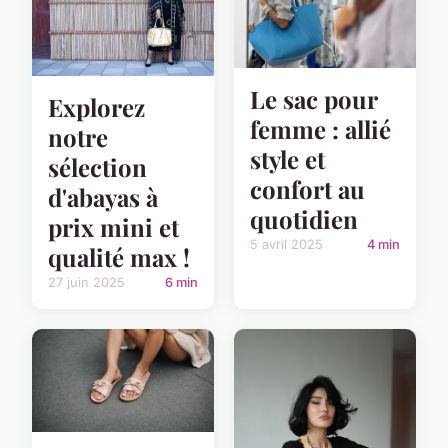
Le sac pour
Explorez
femme : allié
notre
style et
sélection
confort au
d'abayas à
quotidien
prix mini et
5 avril 2025
4 min
qualité max !
27 juin 2025
6 min