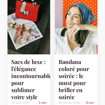
Bandana
Sacs de luxe :
coloré pour
l'élégance
soirée : le
incontournable
must pour
pour
briller en
sublimer
soirée
votre style
18 janvier 2026
8 min
25 avril 2025
5 min