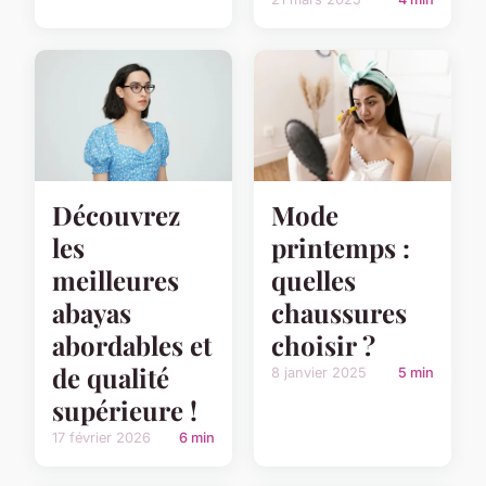
Découvrez
Mode
les
printemps :
meilleures
quelles
abayas
chaussures
abordables et
choisir ?
de qualité
8 janvier 2025
5 min
supérieure !
17 février 2026
6 min