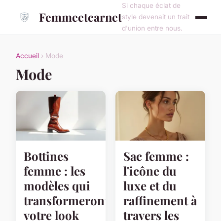
Si chaque éclat de
Femmeetcarnet
style devenait un trait
d'union entre nous.
Accueil
› Mode
Mode
Bottines
Sac femme :
femme : les
l'icône du
modèles qui
luxe et du
transformeront
raffinement à
votre look
travers les