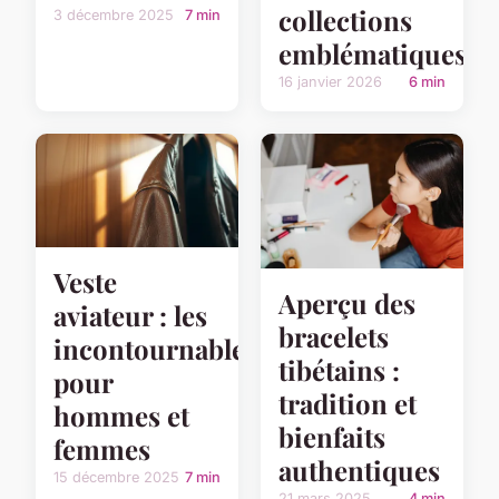
collections
3 décembre 2025
7 min
emblématiques
16 janvier 2026
6 min
Veste
Aperçu des
aviateur : les
bracelets
incontournables
tibétains :
pour
tradition et
hommes et
bienfaits
femmes
authentiques
15 décembre 2025
7 min
21 mars 2025
4 min