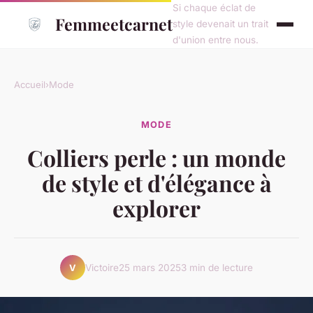
Si chaque éclat de
Femmeetcarnet
style devenait un trait
d'union entre nous.
Accueil
›
Mode
MODE
Colliers perle : un monde
de style et d'élégance à
explorer
Victoire
25 mars 2025
3 min de lecture
V